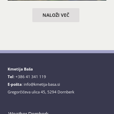
NALOŽI VEČ
Kmetija Baša
Tel
: +386 41 341 119
E-pošta
: info@kmetija-basa.si
Gregorčičeva ulica 45, 5294 Dornberk